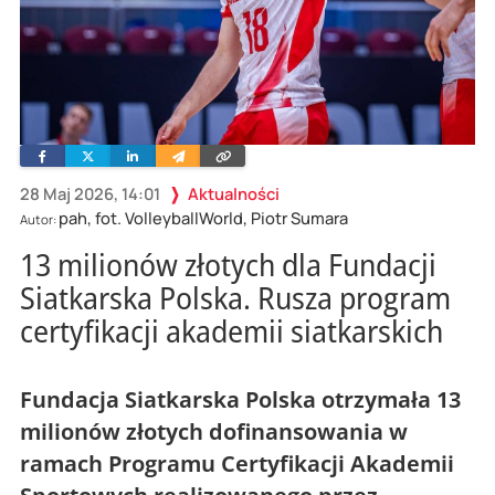
Facebook
Twitter
Linkedin
Wyślij
Skopiuj
e-
link
mailem
28 Maj 2026, 14:01
Aktualności
pah, fot. VolleyballWorld, Piotr Sumara
Autor:
13 milionów złotych dla Fundacji
Siatkarska Polska. Rusza program
certyfikacji akademii siatkarskich
Fundacja Siatkarska Polska otrzymała 13
milionów złotych dofinansowania w
ramach Programu Certyfikacji Akademii