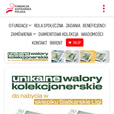
Toggl
navig
O FUNDACJI
ROLA SPOŁECZNA
ZADANIA
BENEFICJENCI
ZAMÓWIENIA
DIAMENTOWA KOLEKCJA
WIADOMOŚCI
KONTAKT
99RENT
SKLEP