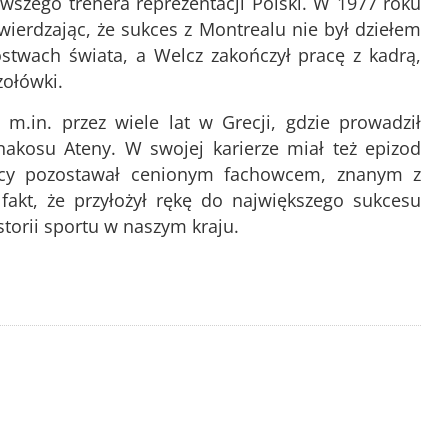
rwszego trenera reprezentacji Polski. W 1977 roku
ierdzając, że sukces z Montrealu nie był dziełem
stwach świata, a Welcz zakończył pracę z kadrą,
zołówki.
 m.in. przez wiele lat w Grecji, gdzie prowadził
nakosu Ateny. W swojej karierze miał też epizod
racy pozostawał cenionym fachowcem, znanym z
fakt, że przyłożył rękę do największego sukcesu
storii sportu w naszym kraju.