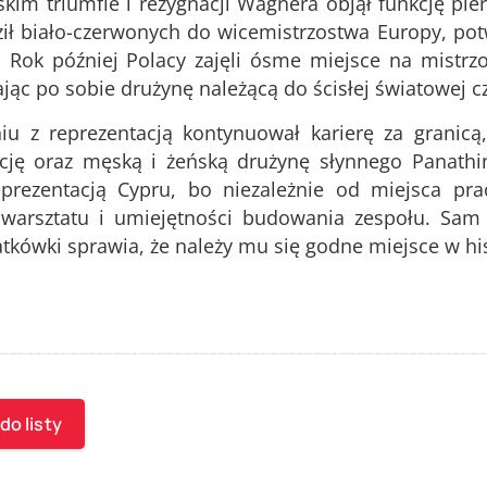
skim triumfie i rezygnacji Wagnera objął funkcję pie
ł biało-czerwonych do wicemistrzostwa Europy, potw
 Rok później Polacy zajęli ósme miejsce na mistrzo
jąc po sobie drużynę należącą do ścisłej światowej c
iu z reprezentacją kontynuował karierę za granicą,
ację oraz męską i żeńską drużynę słynnego Panathi
eprezentacją Cypru, bo niezależnie od miejsca p
 warsztatu i umiejętności budowania zespołu. Sam 
iatkówki sprawia, że należy mu się godne miejsce w hi
do listy