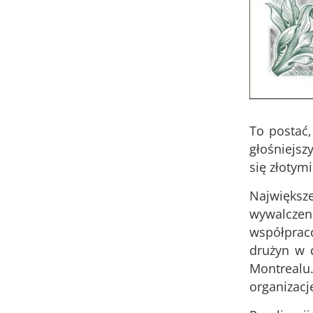
To postać,
głośniejsz
się złotymi
Największ
wywalczen
współprac
drużyn w d
Montrealu
organizacj