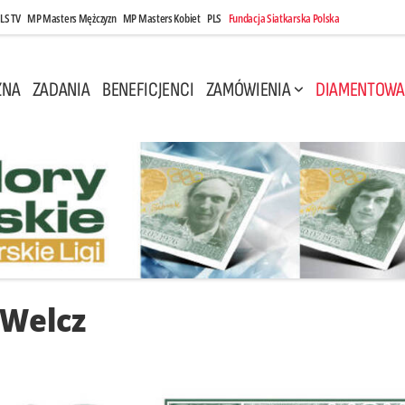
LS TV
MP Masters Mężczyzn
MP Masters Kobiet
PLS
Fundacja Siatkarska Polska
ZNA
ZADANIA
BENEFICJENCI
ZAMÓWIENIA
DIAMENTOWA
 Welcz