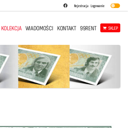
Fundacja Siatkarska Po
Rejestracja
Logowanie
 KOLEKCJA
WIADOMOŚCI
KONTAKT
99RENT
SKLEP