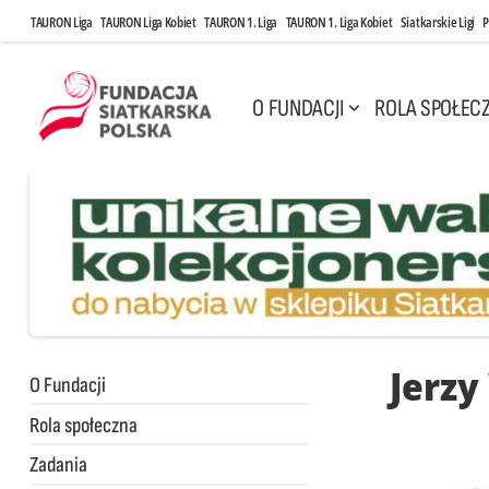
TAURON Liga
TAURON Liga Kobiet
TAURON 1. Liga
TAURON 1. Liga Kobiet
Siatkarskie Ligi
P
O FUNDACJI
ROLA SPOŁEC
Jerzy
O Fundacji
Rola społeczna
Zadania