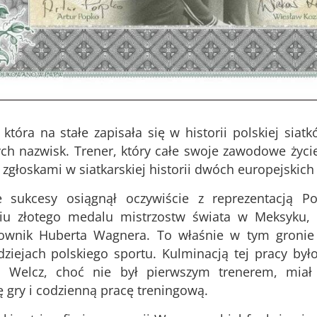
 która na stałe zapisała się w historii polskiej sia
ych nazwisk. Trener, który całe swoje zawodowe życie 
 zgłoskami w siatkarskiej historii dwóch europejskich k
e sukcesy osiągnął oczywiście z reprezentacją Po
iu złotego medalu mistrzostw świata w Meksyku, d
ownik Huberta Wagnera. To właśnie w tym gronie u
ziejach polskiego sportu. Kulminacją tej pracy był
. Welcz, choć nie był pierwszym trenerem, miał
ę gry i codzienną pracę treningową.