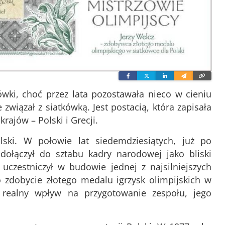
Facebook
Twitter
Linkedin
Wyślij
Skopi
e-
link
mailem
tkówki, choć przez lata pozostawała nieco w cieniu
związał z siatkówką. Jest postacią, która zapisała
rajów – Polski i Grecji.
lski. W połowie lat siedemdziesiątych, już po
ołączył do sztabu kadry narodowej jako bliski
czestniczył w budowie jednej z najsilniejszych
o zdobycie złotego medalu igrzysk olimpijskich w
 realny wpływ na przygotowanie zespołu, jego