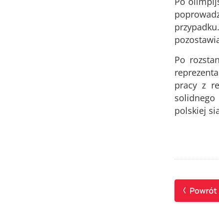
Po olimpij
poprowadzi
przypadku.
pozostawia
Po rozstan
reprezent
pracy z r
solidnego
polskiej s
Powrót 