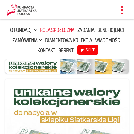
Toggl
navig
O FUNDACJI
ROLA SPOŁECZNA
ZADANIA
BENEFICJENCI
ZAMÓWIENIA
DIAMENTOWA KOLEKCJA
WIADOMOŚCI
KONTAKT
99RENT
SKLEP