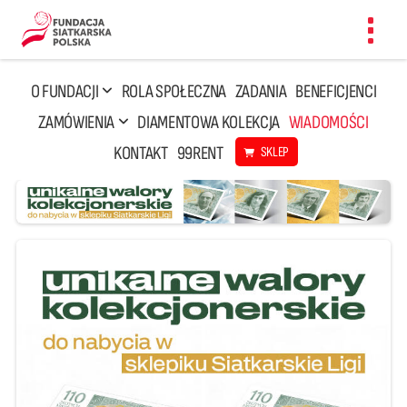
Toggl
navig
O FUNDACJI
ROLA SPOŁECZNA
ZADANIA
BENEFICJENCI
ZAMÓWIENIA
DIAMENTOWA KOLEKCJA
WIADOMOŚCI
KONTAKT
99RENT
SKLEP