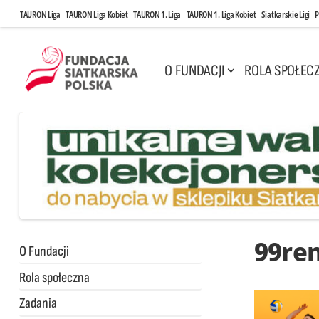
TAURON Liga
TAURON Liga Kobiet
TAURON 1. Liga
TAURON 1. Liga Kobiet
Siatkarskie Ligi
P
O FUNDACJI
ROLA SPOŁEC
99re
O Fundacji
Rola społeczna
Zadania