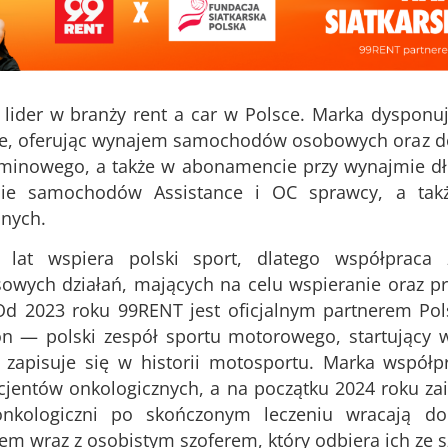
lider w branży rent a car w Polsce. Marka dysponuj
sce, oferując wynajem samochodów osobowych oraz 
rminowego, a także w abonamencie przy wynajmie dł
e samochodów Assistance i OC sprawcy, a także
lnych.
lat wspiera polski sport, dlatego współpraca z
sowych działań, mających na celu wspieranie oraz 
 Od 2023 roku 99RENT jest oficjalnym partnerem Pols
on — polski zespół sportu motorowego, startujący 
 zapisuje się w historii motosportu. Marka współp
jentów onkologicznych, a na początku 2024 roku zai
onkologiczni po skończonym leczeniu wracają 
 wraz z osobistym szoferem, który odbiera ich ze sz