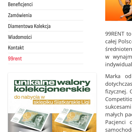
Beneficjenci
Zamówienia
Diamentowa Kolekcja
99RENT to 
Wiadomości
całej Pol
Kontakt
średniote
w wynajmi
99rent
indywidua
Marka od 
dotychcza
fizycznej.
Competiti
sukcesami
małych pac
Pacjenci 
samochodem