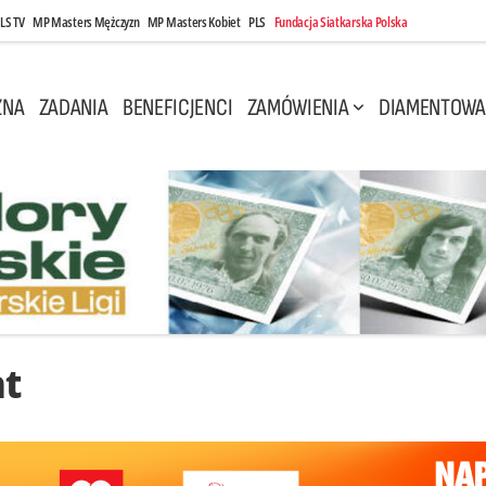
LS TV
MP Masters Mężczyzn
MP Masters Kobiet
PLS
Fundacja Siatkarska Polska
ZNA
ZADANIA
BENEFICJENCI
ZAMÓWIENIA
DIAMENTOWA
nt