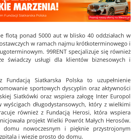
e flotą ponad 5000 aut w blisko 40 oddziałach w
dostawczych w ramach najmu krótkoterminowego i
ugoterminowym. 99RENT specjalizuje się również
 świadczy usługi dla klientów biznesowych i
 Fundacją Siatkarska Polska to uzupełnienie
promowanie sportowych dyscyplin oraz aktywności
kiej Siatkówki oraz wspiera załogę Inter Europol
w wyścigach długodystansowych, który z wielkimi
racuje również z Fundacją Herosi, która wspiera
nicjowała projekt Wielki Powrót Małych Herosów.
do domu nowoczesnym i pięknie przystrojonym
pitala i wiezie prosto do domu.